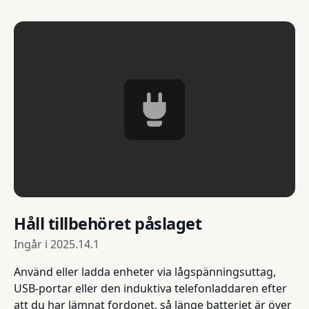
Håll tillbehöret påslaget
Ingår i
2025.14.1
Använd eller ladda enheter via lågspänningsuttag,
USB-portar eller den induktiva telefonladdaren efter
att du har lämnat fordonet, så länge batteriet är över