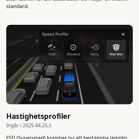
standard.
Hastighetsprofiler
Ingår i
2025.44.25.5
FSD (Supervised) kommer nu att bestämma lämplig