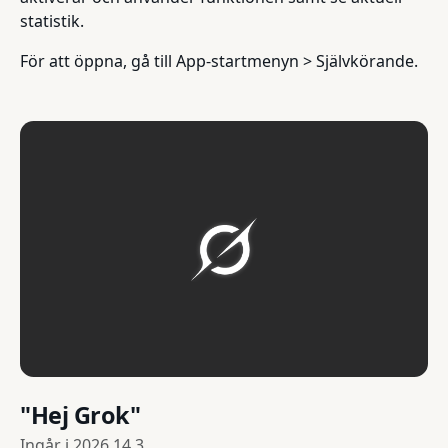
statistik.
För att öppna, gå till App-startmenyn > Självkörande.
"Hej Grok"
Ingår i
2026.14.3